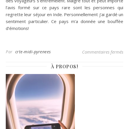
des voyageurs s’entremêlent. Malgré tout et peut importe
l’avis formé sur ce pays rare sont les personnes qui
regrette leur séjour en Inde. Personnellement j’ai gardé un
sentiment particulier. Ce pays m’a donnée une bouffée
d’émotions!
sur
Par
crte-midi-pyrenees
Commentaires fermés
À PROPOS!