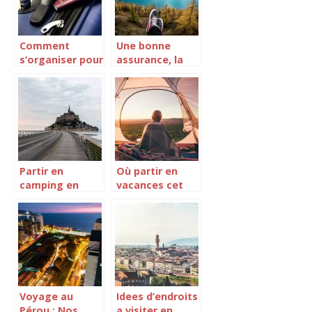
Comment
Une bonne
s’organiser pour
assurance, la
partir en
garantie d’un
Voyage ?
voyage serein
Partir en
Où partir en
camping en
vacances cet
Normandie.
été ?
Voyage au
Idees d’endroits
Pérou : Nos
a visiter en