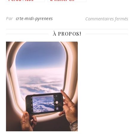
conseils pour
Italie
vous intégrer
en société
sur
Par
crte-midi-pyrenees
Commentaires fermés
À PROPOS!