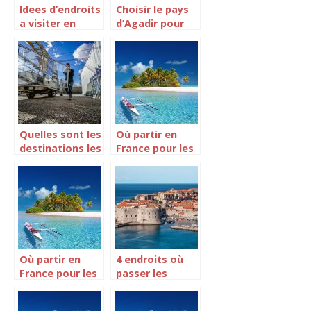
Idees d’endroits
Choisir le pays
a visiter en
d’Agadir pour
Italie
passer les
vacances de
Noel
Quelles sont les
Où partir en
destinations les
France pour les
plus prisees
vacances d’été
pour un travail a
?
l’etranger ?
Où partir en
4 endroits où
France pour les
passer les
vacances d’été
vacances d’août
?