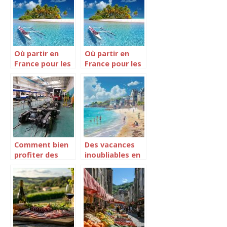
Où partir en
Où partir en
France pour les
France pour les
vacances d’été
vacances d’été
?
?
Comment bien
Des vacances
profiter des
inoubliables en
merveilles de
bord de mer
l’Egypte?
dans la Manche
: Découvrez les
meilleures idées