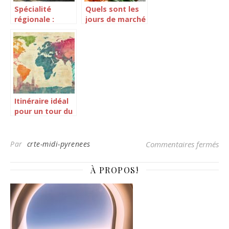
Spécialité
Quels sont les
régionale :
jours de marché
Jambon de
au Puy en Velay
Vendée : un
?
goût unique à
découvrir
Itinéraire idéal
pour un tour du
monde :
comment
planifier ses
sur
Par
crte-midi-pyrenees
Commentaires fermés
escales selon
les saisons
À PROPOS!