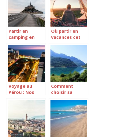
Partir en
Où partir en
camping en
vacances cet
Normandie.
été ?
Voyage au
Comment
Pérou : Nos
choisir sa
conseils pour
destination de
vous intégrer
voyage ? Nos
en société
conseils