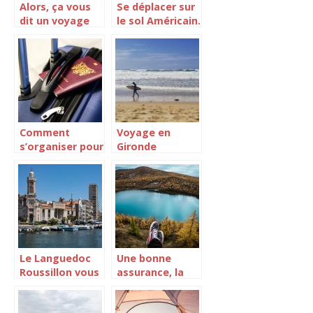
Alors, ça vous
Se déplacer sur
dit un voyage
le sol Américain.
en Inde?
Comment
Voyage en
s’organiser pour
Gironde
partir en
Voyage ?
Le Languedoc
Une bonne
Roussillon vous
assurance, la
ouvre ses
garantie d’un
portes !
voyage serein